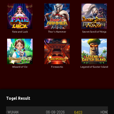
Fate and Luck
Thor's Hammer
Secret Scroll of Ninja
Wizard of Oz
Fireworks
Legend of Easter Island
Togel Result
HONGKONG
05-08-2026
4245