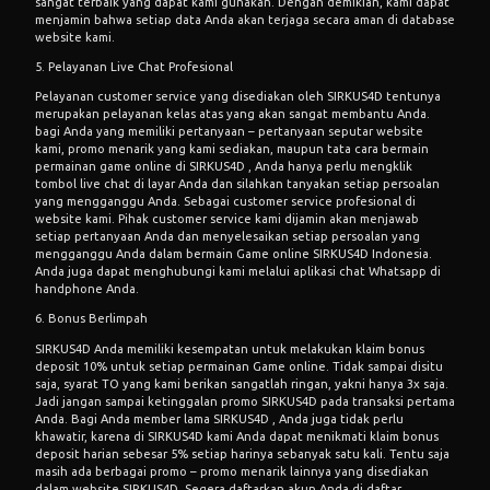
sangat terbaik yang dapat kami gunakan. Dengan demikian, kami dapat
menjamin bahwa setiap data Anda akan terjaga secara aman di database
website kami.
5. Pelayanan Live Chat Profesional
Pelayanan customer service yang disediakan oleh SIRKUS4D tentunya
merupakan pelayanan kelas atas yang akan sangat membantu Anda.
bagi Anda yang memiliki pertanyaan – pertanyaan seputar website
kami, promo menarik yang kami sediakan, maupun tata cara bermain
permainan
game online
di SIRKUS4D , Anda hanya perlu mengklik
tombol live chat di layar Anda dan silahkan tanyakan setiap persoalan
yang mengganggu Anda. Sebagai customer service profesional di
website kami. Pihak customer service kami dijamin akan menjawab
setiap pertanyaan Anda dan menyelesaikan setiap persoalan yang
mengganggu Anda dalam bermain Game online SIRKUS4D Indonesia.
Anda juga dapat menghubungi kami melalui aplikasi chat Whatsapp di
handphone Anda.
6. Bonus Berlimpah
SIRKUS4D Anda memiliki kesempatan untuk melakukan klaim bonus
deposit 10% untuk setiap permainan Game online. Tidak sampai disitu
saja, syarat TO yang kami berikan sangatlah ringan, yakni hanya 3x saja.
Jadi jangan sampai ketinggalan promo SIRKUS4D pada transaksi pertama
Anda. Bagi Anda member lama SIRKUS4D , Anda juga tidak perlu
khawatir, karena di SIRKUS4D kami Anda dapat menikmati klaim bonus
deposit harian sebesar 5% setiap harinya sebanyak satu kali. Tentu saja
masih ada berbagai promo – promo menarik lainnya yang disediakan
dalam website SIRKUS4D. Segera daftarkan akun Anda di daftar