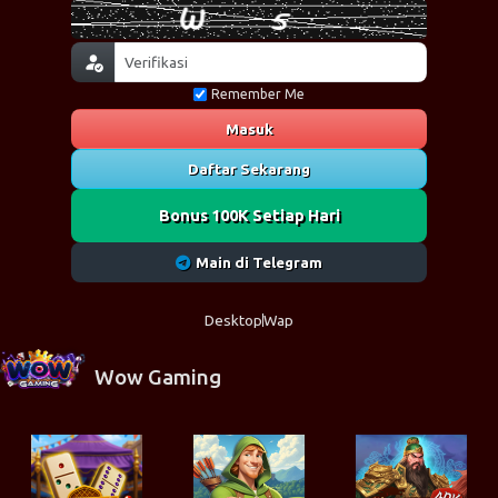
Remember Me
Masuk
Daftar Sekarang
Bonus 100K Setiap Hari
Main di Telegram
Desktop
Wap
Wow Gaming