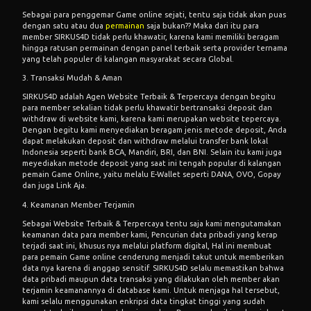
Sebagai para penggemar Game online sejati, tentu saja tidak akan puas
dengan satu atau dua
permainan
saja bukan?? Maka dari itu para
member SIRKUS4D tidak perlu khawatir, karena kami memiliki beragam
hingga ratusan permainan dengan panel terbaik serta provider ternama
yang telah populer di kalangan masyarakat secara Global.
3. Transaksi Mudah & Aman
SIRKUS4D adalah Agen Website Terbaik & Terpercaya dengan begitu
para member sekalian tidak perlu khawatir bertransaksi deposit dan
withdraw di website kami, karena kami merupakan website tepercaya.
Dengan begitu kami menyediakan beragam jenis metode deposit, Anda
dapat melakukan deposit dan withdraw melalui transfer bank lokal
Indonesia seperti bank BCA, Mandiri, BRI, dan BNI. Selain itu kami juga
meyediakan metode deposit yang saat ini tengah popular di kalangan
pemain Game Online, yaitu melalu E-Wallet seperti DANA, OVO, Gopay
dan juga Link Aja.
4. Keamanan Member Terjamin
Sebagai Website Terbaik & Terpercaya tentu saja kami mengutamakan
keamanan data para member kami, Pencurian data pribadi yang kerap
terjadi saat ini, khusus nya melalui platform digital, Hal ini membuat
para pemain Game online cenderung menjadi takut untuk memberikan
data nya karena di anggap sensitif.
SIRKUS4D
selalu memastikan bahwa
data pribadi maupun data transaksi yang dilakukan oleh member akan
terjamin keamanannya di database kami. Untuk menjaga hal tersebut,
kami selalu menggunakan enkripsi data tingkat tinggi yang sudah