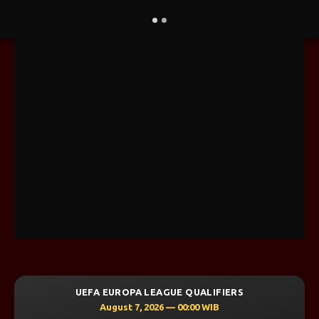
UEFA EUROPA LEAGUE QUALIFIERS
August 7, 2026 — 00:00 WIB