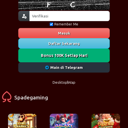
Remember Me
Masuk
Daftar Sekarang
Bonus 100K Setiap Hari
Main di Telegram
Desktop
Wap
Spadegaming