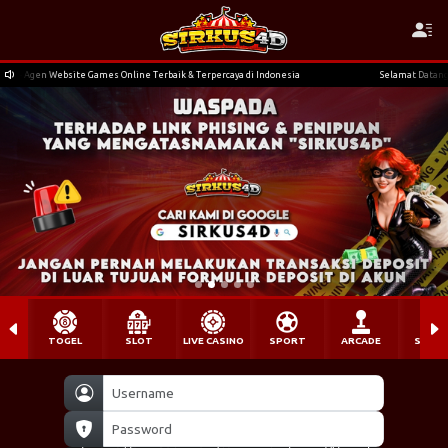
 Games Online Terbaik & Terpercaya di Indonesia
Selamat Datang di SIRKUS4D - Agen
TOGEL
SLOT
LIVE CASINO
SPORT
ARCADE
SABU