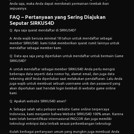
Anda saja, maka Anda dapat menikmati permainan tembak ikan
sepuasnya.
FAQ – Pertanyaan yang Sering Diajukan
Seputar SIRKUS4D
Q: Apa saja syarat mendaftar di SIRKUS4D?
A: Anda wajib berusia minimal 18 tahun untuk mendaftar sebagai
member SIRKUS4D. kami tidak memberikan syarat rumit lainnya untuk
mendaftar sebagai member kami.
Q: Data apa saja yang diperlukan untuk mendaftar untuk bermain Game
SIRKUS4D?
A: untuk mendaftar sebagai member SIRKUS4D Anda perlu mengisi
beberapa data seperti data nomor hp, alamat email, dan juga data
rekening aktif Anda diperlukan saat melakukan pendaftaran. Lalu Anda
juga wajib untuk membuat sebuah username unik dan password yang
akan diperlukan saat hendak login kembali di website game online
kami.
Q: Apakah website SIRKUS4D aman?
A: Sebagai salah satu pelopor website Game online terpercaya
Indonesia, kami menjamin bahwa Website SIRKUS4D 100% aman. Karena
kami telah bersertifikasi internasional PAGCOR dan juga memiliki
teknologi enkripsi data terbaik sesuai perkembangan teknologi.
Itulah berbagai pertanyaan umum yang mungkin juga membuat Anda