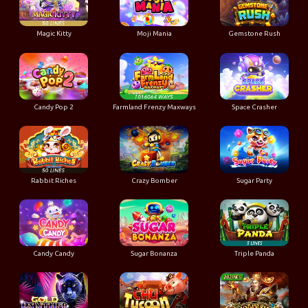
Magic Kitty
Moji Mania
Gemstone Rush
Candy Pop 2
Farmland Frenzy Maxways
Space Crasher
Rabbit Riches
Crazy Bomber
Sugar Party
Candy Candy
Sugar Bonanza
Triple Panda