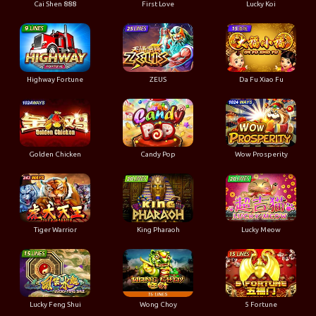
First Love
Cai Shen 888
Lucky Koi
Highway Fortune
ZEUS
Da Fu Xiao Fu
Golden Chicken
Candy Pop
Wow Prosperity
Tiger Warrior
King Pharaoh
Lucky Meow
Lucky Feng Shui
Wong Choy
5 Fortune