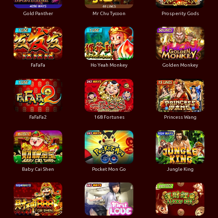
Gold Panther
Mr Chu Tycoon
Prosperity Gods
Golden Monkey
FaFaFa
Ho Yeah Monkey
FaFaFa2
168 Fortunes
Princess Wang
Baby Cai Shen
Pocket Mon Go
Jungle King