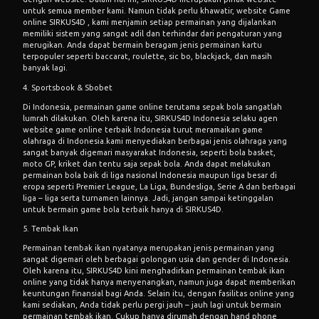
untuk semua member kami. Namun tidak perlu khawatir, website
Game
online
SIRKUS4D , kami menjamin setiap permainan yang dijalankan
memiliki sistem yang sangat adil dan terhindar dari pengaturan yang
merugikan. Anda dapat bermain beragam jenis permainan kartu
terpopuler seperti baccarat, roulette, sic bo, blackjack, dan masih
banyak lagi.
4. Sportsbook & Sbobet
Di Indonesia, permainan game online terutama sepak bola sangatlah
lumrah dilakukan. Oleh karena itu, SIRKUS4D Indonesia selaku agen
website game online terbaik Indonesia turut meramaikan game
olahraga di Indonesia.kami menyediakan berbagai jenis olahraga yang
sangat banyak digemari masyarakat Indonesia, seperti bola basket,
moto GP, kriket dan tentu saja sepak bola. Anda dapat melakukan
permainan bola baik di liga nasional Indonesia maupun liga besar di
eropa seperti Premier League, La Liga, Bundesliga, Serie A dan berbagai
liga – liga serta turnamen lainnya. Jadi, jangan sampai ketinggalan
untuk bermain game bola terbaik hanya di SIRKUS4D.
5. Tembak Ikan
Permainan tembak ikan nyatanya merupakan jenis permainan yang
sangat digemari oleh berbagai golongan usia dan gender di Indonesia.
Oleh karena itu, SIRKUS4D kini menghadirkan permainan tembak ikan
online yang tidak hanya menyenangkan, namun juga dapat memberikan
keuntungan finansial bagi Anda. Selain itu, dengan fasilitas online yang
kami sediakan, Anda tidak perlu pergi jauh – jauh lagi untuk bermain
permainan tembak ikan. Cukup hanya dirumah dengan hand phone