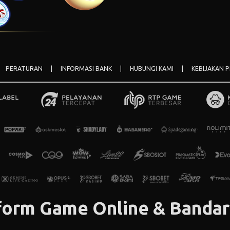
unt Mazuma
Fortune Dogs
Pumpkin Pa
PERATURAN
|
INFORMASI BANK
|
HUBUNGI KAMI
|
KEBIJAKAN P
ndon Hunter
Treasure Tomb
Queen of Que
form Game Online & Bandar 