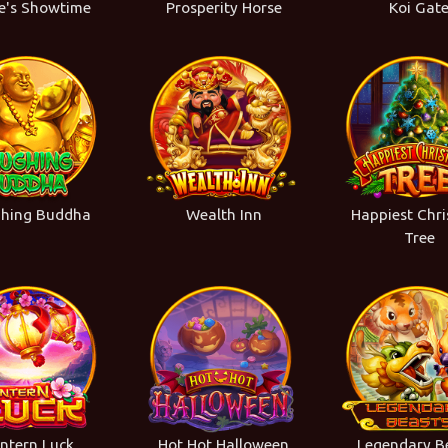
e's Showtime
Prosperity Horse
Koi Gat
hing Buddha
Wealth Inn
Happiest Chr
Tree
ntern Luck
Hot Hot Halloween
Legendary B