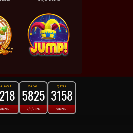
ky
Jump!
ALAYSIA
MACAU
QATAR
218
5825
3158
/8/2026
7/8/2026
7/8/2026
Mystic Rings