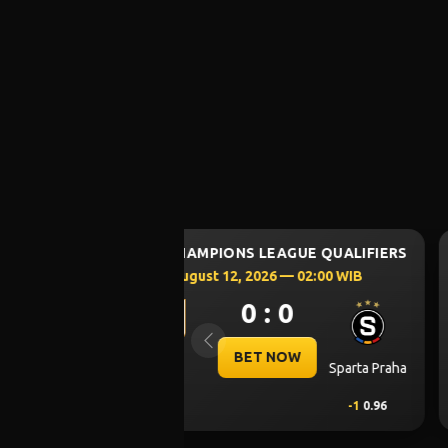
Safari Rumble
In
UEFA CHAMPIONS LEAGUE QUALIF
August 11, 2026 — 22:59 WIB
0 : 0
Previous
BET NOW
Union 
Bodo Glimt
Koi Koi Treasure
Gill
To
0.75
0.82
-0.75