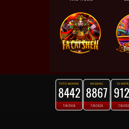
Fa Cai Shen
Fortu
TOTO WUHAN
HK SIANG
SG MET
8442
8867
91
7/8/2026
7/8/2026
7/8/20
Fa Cai Shen Deluxe
Stea