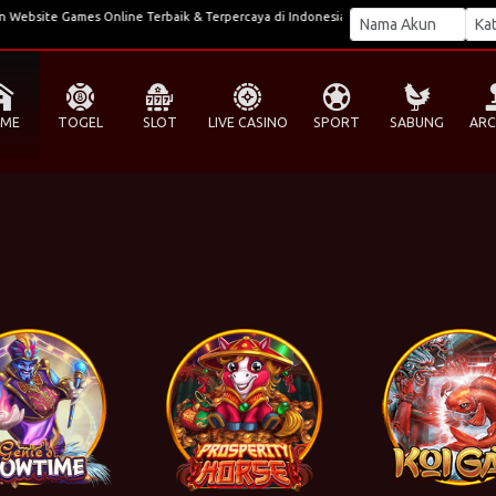
e Games Online Terbaik & Terpercaya di Indonesia
Selamat Datang di
ME
TOGEL
SLOT
LIVE CASINO
SPORT
SABUNG
ARC