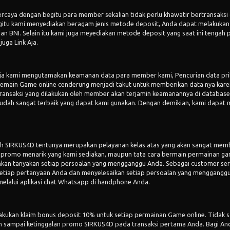
caya dengan begitu para member sekalian tidak perlu khawatir bertransaksi 
itu kami menyediakan beragam jenis metode deposit, Anda dapat melakukan 
 dan BNI. Selain itu kami juga meyediakan metode deposit yang saat ini tengah
fy Scallywags
5 Mariachis
Cake Vall
uga Link Aja.
ja kami mengutamakan keamanan data para member kami, Pencurian data pribad
 pemain Game online cenderung menjadi takut untuk memberikan data nya karen
nsaksi yang dilakukan oleh member akan terjamin keamanannya di database k
 sudah sangat terbaik yang dapat kami gunakan. Dengan demikian, kami dapat
eh SIRKUS4D tentunya merupakan pelayanan kelas atas yang akan sangat memb
 Dead Escape
Gold Rush
Sparta
, promo menarik yang kami sediakan, maupun tata cara bermain permainan
ga
lahkan tanyakan setiap persoalan yang mengganggu Anda. Sebagai customer serv
setiap pertanyaan Anda dan menyelesaikan setiap persoalan yang menggang
elalui aplikasi chat Whatsapp di handphone Anda.
ukan klaim bonus deposit 10% untuk setiap permainan Game online. Tidak sam
angan sampai ketinggalan promo SIRKUS4D pada transaksi pertama Anda. Bagi A