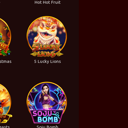
e
Hot Hot Fruit
istmas
5 Lucky Lions
easts
Soju Bomb