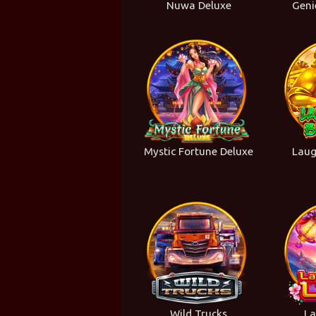
Nuwa Deluxe
Geni
Mystic Fortune Deluxe
Laug
Wild Trucks
La