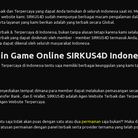
ik dan Terpercaya yang dapat Anda temukan di seluruh Indonesia saat ini. M
 website kami.
SIRKUS4D
sudah mempunyai berbagai macam pengalaman dala
rta layanan yang kami berikan adalah yang terbaik secara Global.
kout Football
Egyptian Dreams
Zeus 2
aik & Terpercaya di Indonesia, bukan tanpa alasan tetapi karena kami selalu
Deluxe
terbaik yang dapat dinikmati oleh member - member SIRKUS4D termasuk Anda
 dapat dikenal oleh seluruh masyarakat Indonesia.
in Game Online SIRKUS4D Indone
Terpercaya di Indonesia tentu saja memiliki berbagai keunggulan yang kami
nyediakan tempat dimana para member dapat melakukan pemasangan secara 
ansfer Bank , dan E-Wallet. SIRKUS4D adalah Agen Website Terbaik dan Terp
ombs Away
Rolling Roger
Fire Roost
Agen Website Terpercaya.
ntu saja tidak akan puas dengan satu atau dua
permainan
saja bukan?? Maka d
ratusan permainan dengan panel terbaik serta provider ternama yang telah po