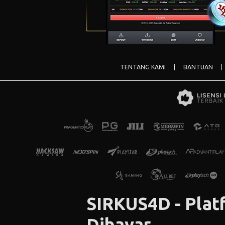
Raiden Shogun
Mo
TENTANG KAMI
|
BANTUAN
|
Zeus
Lo
SIRKUS4D - Plat
Dibayar